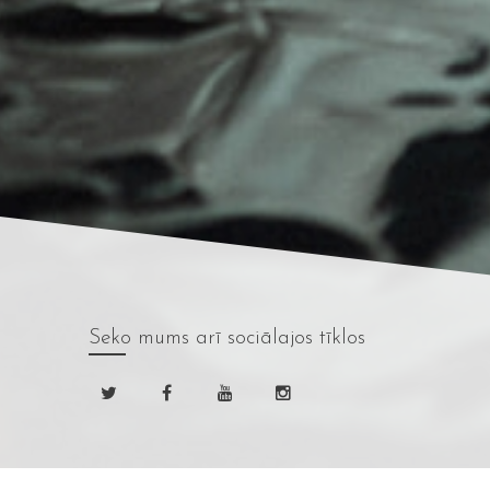
Seko mums
arī sociālajos tīklos