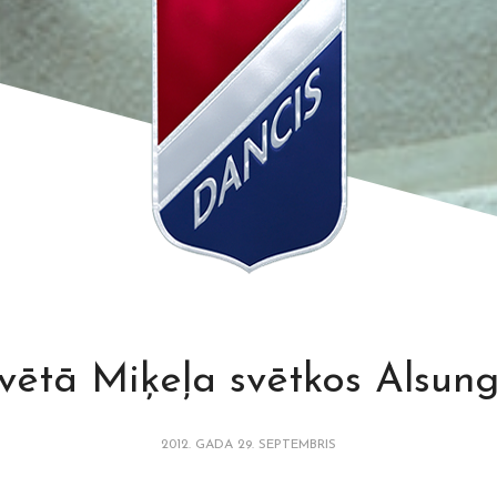
vētā Miķeļa svētkos Alsun
2012. GADA 29. SEPTEMBRIS