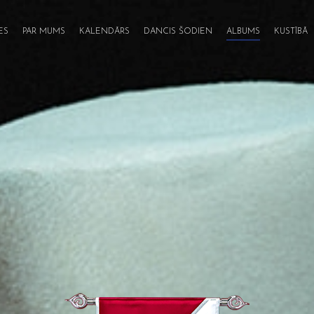
ES
PAR MUMS
KALENDĀRS
DANCIS ŠODIEN
ALBUMS
KUSTĪBĀ