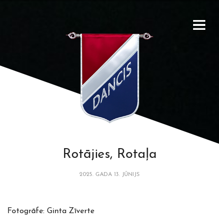
Rotājies, Rotaļa
2025. GADA 13. JŪNIJS
Fotogrāfe: Ginta Zīverte