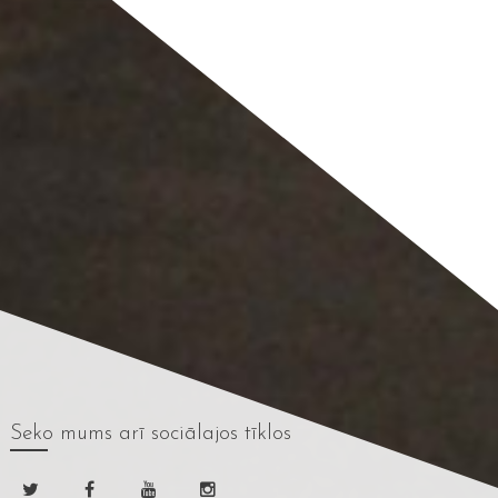
Seko mums
arī sociālajos tīklos