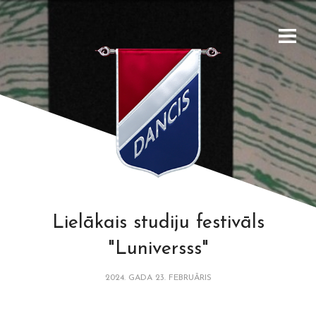
Lielākais studiju festivāls
"Luniversss"
2024. GADA 23. FEBRUĀRIS