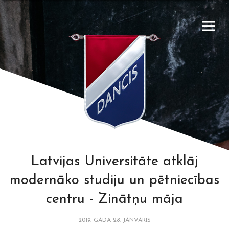
Latvijas Universitāte atklāj
modernāko studiju un pētniecības
centru - Zinātņu māja
2019. GADA 28. JANVĀRIS