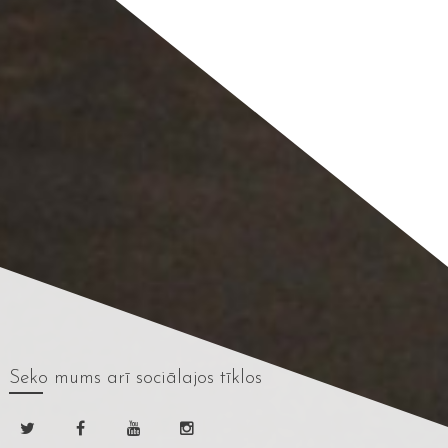
Seko mums
arī sociālajos tīklos