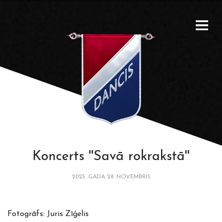
Koncerts ''Savā rokrakstā''
2025. GADA 28. NOVEMBRIS
Fotogrāfs: Juris Zīģelis