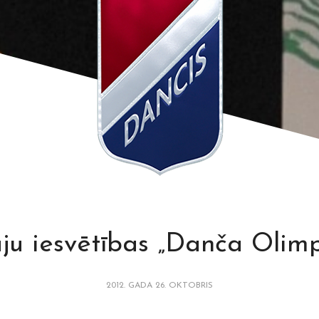
ju iesvētības „Danča Olimp
2012. GADA 26. OKTOBRIS