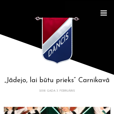
„Jādejo, lai būtu prieks“ Carnikavā
2018. GADA 3. FEBRUĀRIS