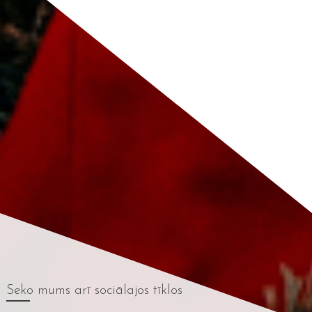
Seko mums
arī sociālajos tīklos