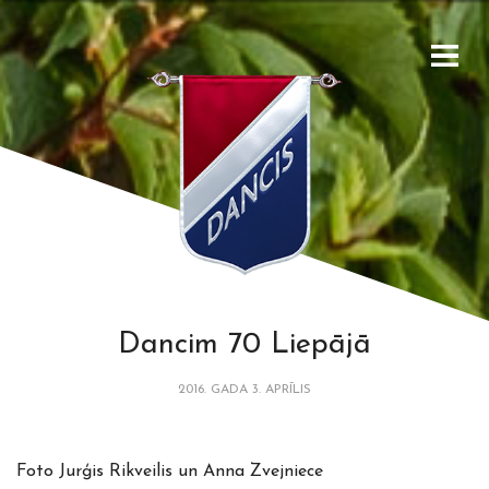
Dancim 70 Liepājā
2016. GADA 3. APRĪLIS
Foto Jurģis Rikveilis un Anna Zvejniece