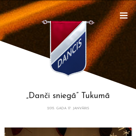
„Danči sniegā” Tukumā
2015. GADA 17. JANVĀRIS