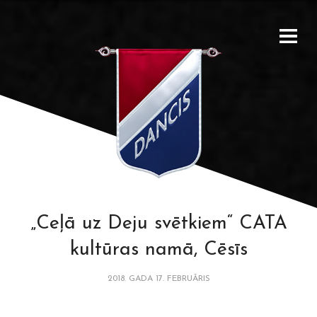
„Ceļā uz Deju svētkiem“ CATA
kultūras namā, Cēsīs
2018. GADA 17. FEBRUĀRIS