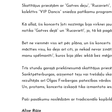
Skatītājus priecējām ar “Gatves deju”, “Rucavieti”
kolektīvs “VIP Dancis” sniedza patīkamu programm
Kā allaž, šis koncerts ļoti nozīmīgs bija virknei j
notika “Gatves dejā” un “Rucavietī”, jo, tā kā pa
Bet ne vienmēr viss iet pēc plāna, un šis koncerts 
mācīties visu, ko dejo arī citi, jo nekad nevar zinā
manu spēlmanīti”, kuros bija jālec iekšā bez mēģi
Trīs stundu garajā priekšnesumā skatītājus priecēja
Sanktpēterburgas, aizņemot teju vai trešdaļu skatī
rezultējās arī Olgas Freibergas pateicības vārdo
Un, protams, koncerta izskaņā tika izmantota iesp
Paši pasākumu noslēdzām ar tradicionālo kopbildi
Alise Rūja