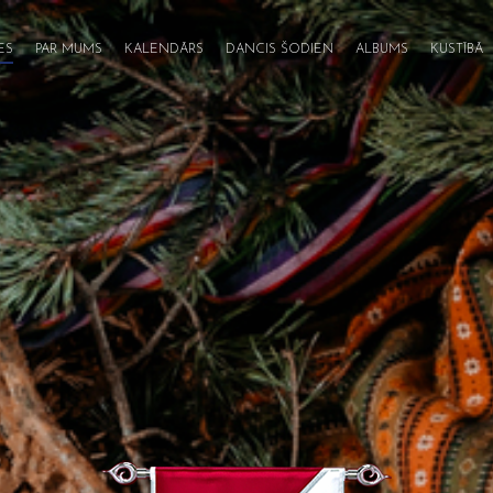
ES
PAR MUMS
KALENDĀRS
DANCIS ŠODIEN
ALBUMS
KUSTĪBĀ