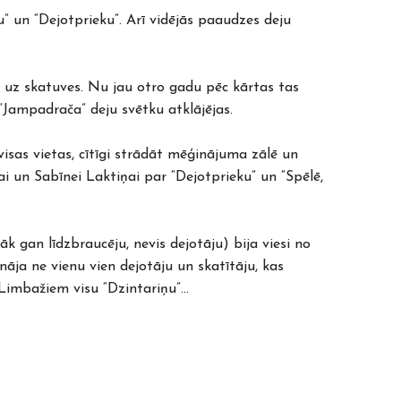
u” un “Dejotprieku”. Arī vidējās paaudzes deju
āvā uz skatuves. Nu jau otro gadu pēc kārtas tas
“Jampadrača” deju svētku atklājējas.
 visas vietas, cītīgi strādāt mēģinājuma zālē un
išai un Sabīnei Laktiņai par “Dejotprieku” un “Spēlē,
āk gan līdzbraucēju, nevis dejotāju) bija viesi no
āja ne vienu vien dejotāju un skatītāju, kas
imbažiem visu “Dzintariņu”...