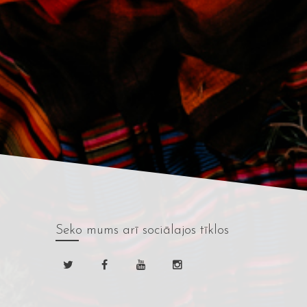
Seko mums
arī sociālajos tīklos