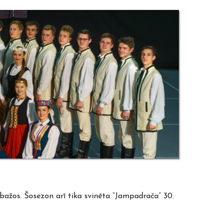
mbažos. Šosezon arī tika svinēta “Jampadrača” 30.