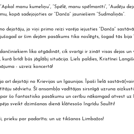
, “Apkal manu kumeliņu”, “Spēlē, manu spēlmanīti”, “Audēju dej
u, kopā sadejojoties ar “Danča” jauniešiem “Sudmaliņās”.
auno dejotāju, jo viņi primo reizi varēja iejusties “Danča” sast
gājušogad ar šim dejām pasākums tika noslēgts, šogad tās bija 
dančiniekiem lika atgādināt, cik svarīgi ir zināt visas dejas un
t, kurā brīdī būs jāglābj situācija. Liels paldies, Kristīnei Lang
nājuma - uzreiz koncertā!
 arī dejotāji no Krievijas un Igaunijas. Īpaši lielā sastāvā(vair
tāju sēdvietu. Šī ansambļa vadītājas sirsnīgā uzruna aizkustin
s par šo fantastisko pasākumu un cerību nākamgad atvest uz L
ēja sveikt dzimšanas dienā klātesošo Ingrīdu Saulīti!
, prieku par padarīto; un uz tikšanos Limbažos!