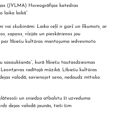
jas (JVLMA) Horeogrāfijas katedras
laika laikā”.
i vai skubināmi. Laika ceļš ir garš un līkumots, ar
s, sapņos, vīzijās un pieskārienos jau
 par lībiešu kultūras mantojuma iedvesmoto
u sasaukšanās”, kurā lībiešu tautasdziesmas
Leontjevas radītajā mūzikā. Lībiešu kultūras
jas valodā, savienojot seno, nedaudz mītisko
klātesoši un sniedza atbalstu šī uzveduma
dz dejas valodā jaunās, tieši šim