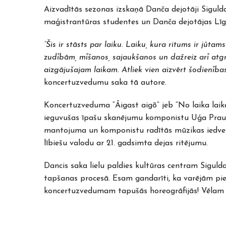
Aizvadītās sezonas izskaņā Danča dejotāji Sigu
maģistrantūras studentes un Danča dejotājas Līg
“Šis ir stāsts par laiku. Laiku, kura ritums ir jūt
zudībām, mīšanos, sajaukšanos un dažreiz arī atgri
aizgājušajam laikam. Atliek vien aizvērt šodienība
koncertuzvedumu saka tā autore.
Koncertuzveduma “Āigast aigõ” jeb “No laika lai
ieguvušas īpašu skanējumu komponistu Uģa Prauliņ
mantojuma un komponistu radītās mūzikas iedvesm
lībiešu valodu ar 21. gadsimta dejas ritējumu.
Dancis saka lielu paldies kultūras centram Sigul
tapšanas procesā. Esam gandarīti, ka varējām pied
koncertuzvedumam tapušās horeogrāfijās! Vēlam 