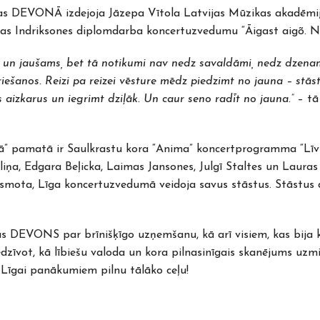
ldas DEVONĀ izdejoja Jāzepa Vītola Latvijas Mūzikas akadēmi
as Indriksones diplomdarba koncertuzvedumu “Āigast aigõ. No 
ams un jaušams, bet tā notikumi nav nedz savaldāmi, nedz dzenam
ešanos. Reizi pa reizei vēsture mēdz piedzimt no jauna – stāsto
s aizkarus un iegrimt dziļāk. Un caur seno radīt no jauna.”
– tā
kā” pamatā ir Saulkrastu kora “Anima” koncertprogramma “Līv
a, Edgara Beļicka, Laimas Jansones, Julgī Staltes un Lauras 
ota, Līga koncertuzvedumā veidoja savus stāstus. Stāstus de
das DEVONS par brīnišķīgo uzņemšanu, kā arī visiem, kas bija 
zīvot, kā lībiešu valoda un kora pilnasinīgais skanējums uzmir
Līgai panākumiem pilnu tālāko ceļu!