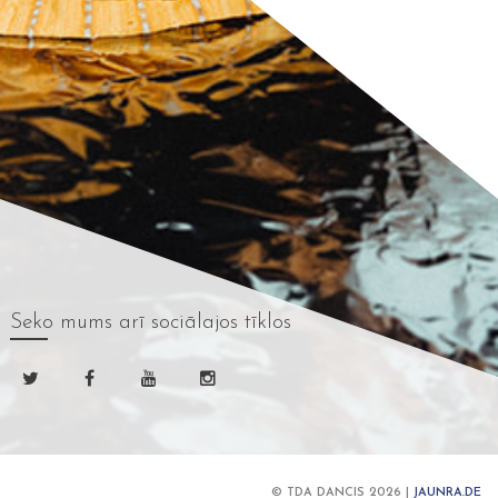
Seko mums
arī sociālajos tīklos
© TDA DANCIS 2026 |
JAUNRA.DE