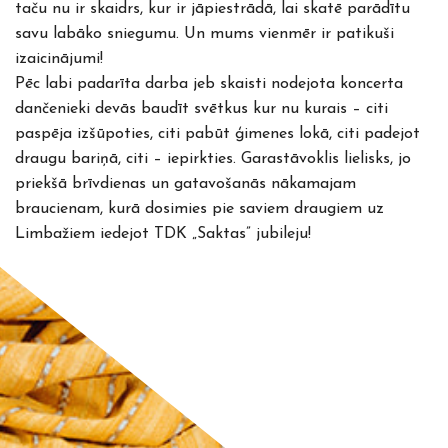
taču nu ir skaidrs, kur ir jāpiestrādā, lai skatē parādītu
savu labāko sniegumu. Un mums vienmēr ir patikuši
izaicinājumi!
Pēc labi padarīta darba jeb skaisti nodejota koncerta
dančenieki devās baudīt svētkus kur nu kurais – citi
paspēja izšūpoties, citi pabūt ģimenes lokā, citi padejot
draugu bariņā, citi – iepirkties. Garastāvoklis lielisks, jo
priekšā brīvdienas un gatavošanās nākamajam
braucienam, kurā dosimies pie saviem draugiem uz
Limbažiem iedejot TDK „Saktas” jubileju!