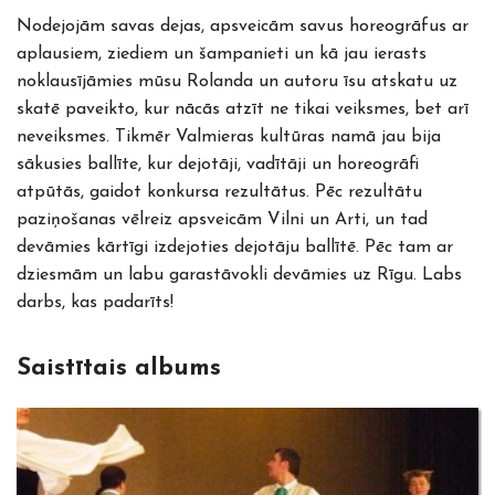
Nodejojām savas dejas, apsveicām savus horeogrāfus ar
aplausiem, ziediem un šampanieti un kā jau ierasts
noklausījāmies mūsu Rolanda un autoru īsu atskatu uz
skatē paveikto, kur nācās atzīt ne tikai veiksmes, bet arī
neveiksmes. Tikmēr Valmieras kultūras namā jau bija
sākusies ballīte, kur dejotāji, vadītāji un horeogrāfi
atpūtās, gaidot konkursa rezultātus. Pēc rezultātu
paziņošanas vēlreiz apsveicām Vilni un Arti, un tad
devāmies kārtīgi izdejoties dejotāju ballītē. Pēc tam ar
dziesmām un labu garastāvokli devāmies uz Rīgu. Labs
darbs, kas padarīts!
Saistītais albums