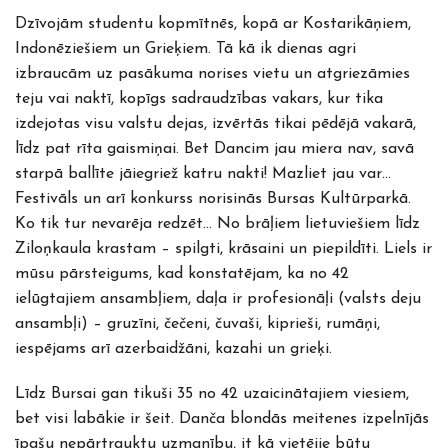
Dzīvojām studentu kopmītnēs, kopā ar Kostarikāņiem,
Indonēziešiem un Grieķiem. Tā kā ik dienas agri
izbraucām uz pasākuma norises vietu un atgriezāmies
teju vai naktī, kopīgs sadraudzības vakars, kur tika
izdejotas visu valstu dejas, izvērtās tikai pēdējā vakarā,
līdz pat rīta gaismiņai. Bet Dancim jau miera nav, savā
starpā ballīte jāiegriež katru nakti! Mazliet jau var…
Festivāls un arī konkurss norisinās Bursas Kultūrparkā.
Ko tik tur nevarēja redzēt… No brāļiem lietuviešiem līdz
Ziloņkaula krastam – spilgti, krāsaini un piepildīti. Liels ir
mūsu pārsteigums, kad konstatējam, ka no 42
ielūgtajiem ansambļiem, daļa ir profesionāļi (valsts deju
ansambļi) – gruzīni, čečeni, čuvaši, kiprieši, rumāņi,
iespējams arī azerbaidžāni, kazahi un grieķi.
Līdz Bursai gan tikuši 35 no 42 uzaicinātajiem viesiem,
bet visi labākie ir šeit. Danča blondās meitenes izpelnījās
īpašu nepārtrauktu uzmanību, it kā vietējie būtu