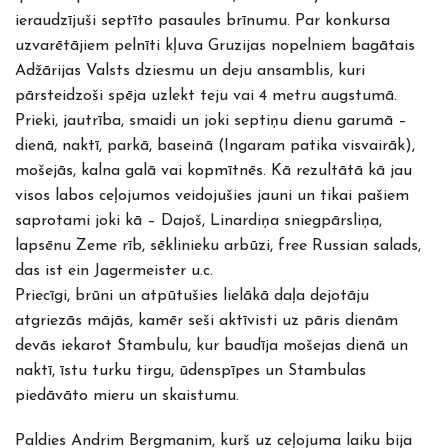
ieraudzījuši septīto pasaules brīnumu. Par konkursa
uzvarētājiem pelnīti kļuva Gruzijas nopelniem bagātais
Adžārijas Valsts dziesmu un deju ansamblis, kuri
pārsteidzoši spēja uzlekt teju vai 4 metru augstumā.
Prieki, jautrība, smaidi un joki septiņu dienu garumā –
dienā, naktī, parkā, baseinā (Ingaram patika visvairāk),
mošejās, kalna galā vai kopmītnēs. Kā rezultātā kā jau
visos labos ceļojumos veidojušies jauni un tikai pašiem
saprotami joki kā – Dajoš, Linardiņa sniegpārsliņa,
lapsēnu Zeme rīb, sēklinieku arbūzi, free Russian salads,
das ist ein Jagermeister u.c.
Priecīgi, brūni un atpūtušies lielākā daļa dejotāju
atgriezās mājās, kamēr seši aktīvisti uz pāris dienām
devās iekarot Stambulu, kur baudīja mošejas dienā un
naktī, īstu turku tirgu, ūdenspīpes un Stambulas
piedāvāto mieru un skaistumu.
Paldies Andrim Bergmanim, kurš uz ceļojuma laiku bija