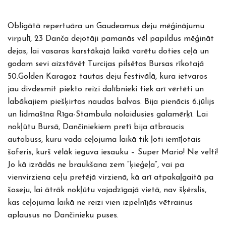
Obligātā repertuāra un Gaudeamus deju mēģinājumu
virpulī, 23 Danča dejotāji pamanās vēl papildus mēģināt
dejas, lai vasaras karstākajā laikā varētu doties ceļā un
godam sevi aizstāvēt Turcijas pilsētas Bursas rīkotajā
50.Golden Karagoz tautas deju festivālā, kura ietvaros
jau divdesmit piekto reizi dalībnieki tiek arī vērtēti un
labākajiem piešķirtas naudas balvas. Bija pienācis 6.jūlijs
un lidmašīna Rīga-Stambula nolaidusies galamērķī. Lai
nokļūtu Bursā, Dančiniekiem pretī bija atbraucis
autobuss, kuru vada ceļojuma laikā tik ļoti iemīļotais
šoferis, kurš vēlāk ieguva iesauku – Super Mario! Ne velti!
Jo kā izrādās ne braukšana zem “ķieģeļa”, vai pa
vienvirziena ceļu pretējā virzienā, kā arī atpakaļgaitā pa
šoseju, lai ātrāk nokļūtu vajadzīgajā vietā, nav šķērslis,
kas ceļojuma laikā ne reizi vien izpelnījās vētrainus
aplausus no Dančinieku puses.