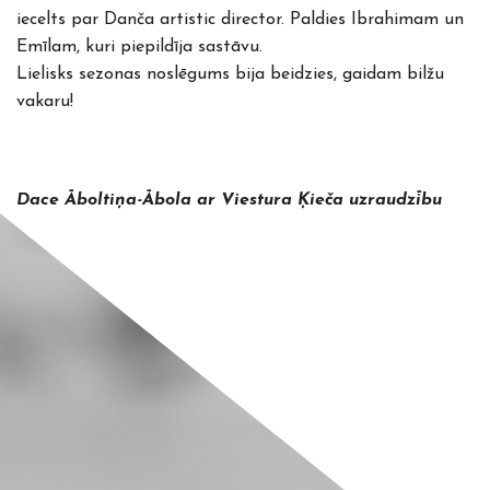
iecelts par Danča artistic director. Paldies Ibrahimam un
Emīlam, kuri piepildīja sastāvu.
Lielisks sezonas noslēgums bija beidzies, gaidam bilžu
vakaru!
Dace Āboltiņa-Ābola ar Viestura Ķieča uzraudzību