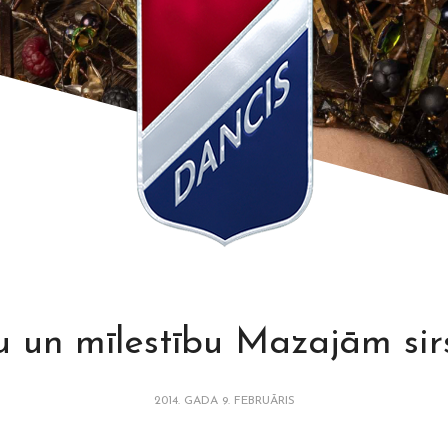
u un mīlestību Mazajām si
2014. GADA 9. FEBRUĀRIS