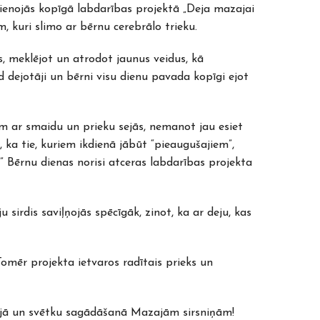
– vienojās kopīgā labdarības projektā „Deja mazajai
m, kuri slimo ar bērnu cerebrālo trieku.
as, meklējot un atrodot jaunus veidus, kā
d dejotāji un bērni visu dienu pavada kopīgi ejot
ām ar smaidu un prieku sejās, nemanot jau esiet
, ka tie, kuriem ikdienā jābūt “pieaugušajiem”,
” Bērnu dienas norisi atceras labdarības projekta
u sirdis saviļņojās spēcīgāk, zinot, ka ar deju, kas
omēr projekta ietvaros radītais prieks un
ācijā un svētku sagādāšanā Mazajām sirsniņām!