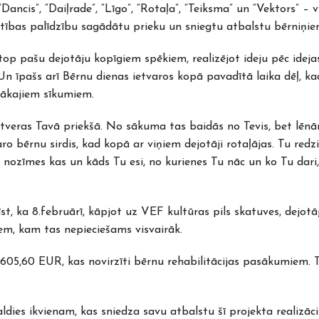
“Dancis”, “Daiļrade”, “Līgo”, “Rotaļa”, “Teiksma” un “Vektors” 
īlestības palīdzību sagādātu prieku un sniegtu atbalstu bērniņie
s top pašu dejotāju kopīgiem spēkiem, realizējot ideju pēc idej
 Un īpašs arī Bērnu dienas ietvaros kopā pavadītā laika dēļ, ka
zākajiem sīkumiem.
s atveras Tavā priekšā. No sākuma tas baidās no Tevis, bet lēn
ro bērnu sirdis, kad kopā ar viņiem dejotāji rotaļājas. Tu redzi
 nozīmes kas un kāds Tu esi, no kurienes Tu nāc un ko Tu dari,
īst, ka 8.februārī, kāpjot uz VEF kultūras pils skatuves, dejotāj
iem, kam tas nepieciešams visvairāk.
605,60 EUR, kas novirzīti bērnu rehabilitācijas pasākumiem. T
aldies ikvienam, kas sniedza savu atbalstu šī projekta realiz