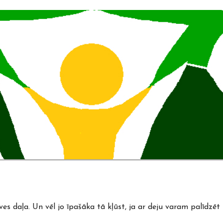
s daļa. Un vēl jo īpašāka tā kļūst, ja ar deju varam palīdzēt 