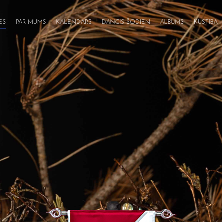
ES
PAR MUMS
KALENDĀRS
DANCIS ŠODIEN
ALBUMS
KUSTĪBĀ