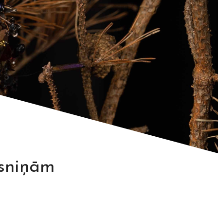
rsniņām