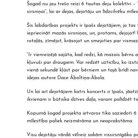
Šogad nu jau trešo reizi 6 tautas deju kolektīvi – 
sirsniņai”, lai ar dejas, dejotāju un līdzcilvēku m
Šis labdarības projekts ir īpašs dejotājiem, jo ta
iepriecināt mazās sirsniņas, un, protams, dejojot!
rotaļās, zīmējot, krāsojot un smejoties par visma
“Ir vienreizējā sajūta, kad redzi, kā mazais bērn
kļuvuši par draugiem. Var redzēt uzticību, ko izsta
vienā sekundē kļūst par bērniem un tajā brīdī nav
idejas autore Dace Āboltiņa-Ābola.
Un lai arī dejotājiem katrs koncerts ir īpašs, jāatz
ikvienam ir būtiska dzīves daļa, varam palīdzēt t
Kopumā šogad projekta ietvaros tika saziedoti 6 
mīlestība paliek neizmērāma un neaprakstāma.
Visu dejotāju vārdā vēlreiz sakām vissirsnīgāko p